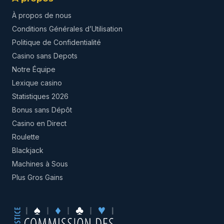
À propos de nous
Conditions Générales d’Utilisation
Politique de Confidentialité
Casino sans Depots
Notre Équipe
Lexique casino
Statistiques 2026
Bonus sans Dépôt
Casino en Direct
Roulette
Blackjack
Machines à Sous
Plus Gros Gains