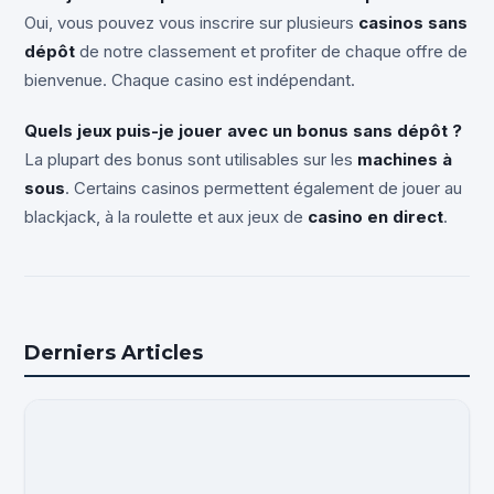
Oui, vous pouvez vous inscrire sur plusieurs
casinos sans
dépôt
de notre classement et profiter de chaque offre de
bienvenue. Chaque casino est indépendant.
Quels jeux puis-je jouer avec un bonus sans dépôt ?
La plupart des bonus sont utilisables sur les
machines à
sous
. Certains casinos permettent également de jouer au
blackjack, à la roulette et aux jeux de
casino en direct
.
Derniers Articles