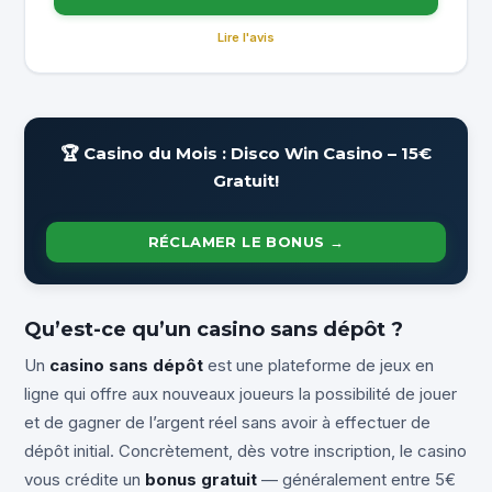
Lire l'avis
🏆 Casino du Mois : Disco Win Casino – 15€
Gratuit!
RÉCLAMER LE BONUS →
Qu’est-ce qu’un casino sans dépôt ?
Un
casino sans dépôt
est une plateforme de jeux en
ligne qui offre aux nouveaux joueurs la possibilité de jouer
et de gagner de l’argent réel sans avoir à effectuer de
dépôt initial. Concrètement, dès votre inscription, le casino
vous crédite un
bonus gratuit
— généralement entre 5€