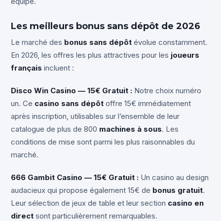
équipe.
Les meilleurs bonus sans dépôt de 2026
Le marché des
bonus sans dépôt
évolue constamment.
En 2026, les offres les plus attractives pour les
joueurs
français
incluent :
Disco Win Casino — 15€ Gratuit :
Notre choix numéro
un. Ce
casino sans dépôt
offre 15€ immédiatement
après inscription, utilisables sur l’ensemble de leur
catalogue de plus de 800
machines à sous
. Les
conditions de mise sont parmi les plus raisonnables du
marché.
666 Gambit Casino — 15€ Gratuit :
Un casino au design
audacieux qui propose également 15€ de
bonus gratuit
.
Leur sélection de jeux de table et leur section
casino en
direct
sont particulièrement remarquables.