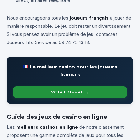
direct, email et téléphone
Nous encourageons tous les
joueurs français
à jouer de
manière responsable. Le jeu doit rester un divertissement.
Si vous pensez avoir un problème de jeu, contactez
Joueurs Info Service au 09 74 75 13 13.
Le meilleur casino pour les joueurs
français
VOIR L’OFFRE →
Guide des jeux de casino en ligne
Les
meilleurs casinos en ligne
de notre classement
proposent une gamme complète de jeux pour tous les