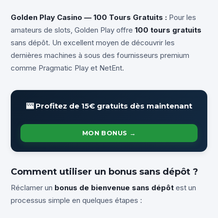
Golden Play Casino — 100 Tours Gratuits :
Pour les
amateurs de slots, Golden Play offre
100 tours gratuits
sans dépôt. Un excellent moyen de découvrir les
dernières machines à sous des fournisseurs premium
comme Pragmatic Play et NetEnt.
🎰 Profitez de 15€ gratuits dès maintenant
MON BONUS →
Comment utiliser un bonus sans dépôt ?
Réclamer un
bonus de bienvenue sans dépôt
est un
processus simple en quelques étapes :