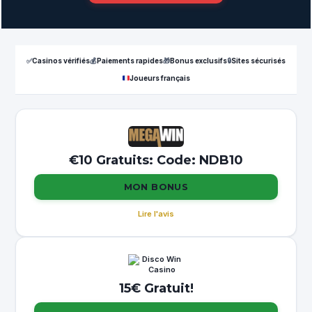
✅
Casinos vérifiés
💰
Paiements rapides
🎁
Bonus exclusifs
🔒
Sites sécurisés
Joueurs français
€10 Gratuits: Code: NDB10
MON BONUS
Lire l'avis
15€ Gratuit!