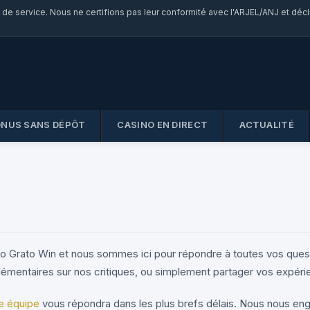
é de service. Nous ne certifions pas leur conformité avec l'ARJEL/ANJ et dé
NUS SANS DÉPÔT
CASINO EN DIRECT
ACTUALITÉ
no Grato Win et nous sommes ici pour répondre à toutes vos ques
lémentaires sur nos critiques, ou simplement partager vos expéri
e équipe
vous répondra dans les plus brefs délais. Nous nous enga