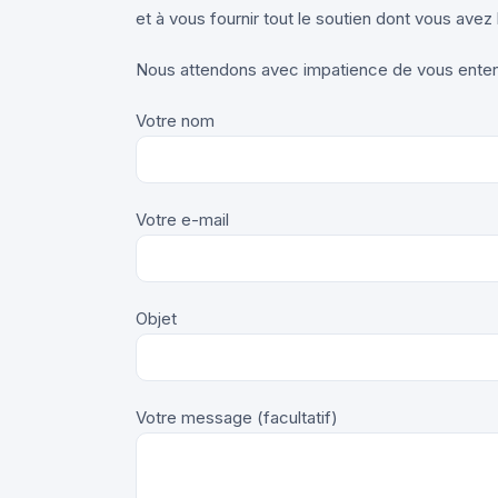
et à vous fournir tout le soutien dont vous avez
Nous attendons avec impatience de vous entend
Votre nom
Votre e-mail
Objet
Votre message (facultatif)