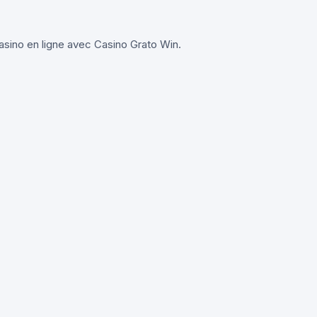
asino en ligne avec Casino Grato Win.