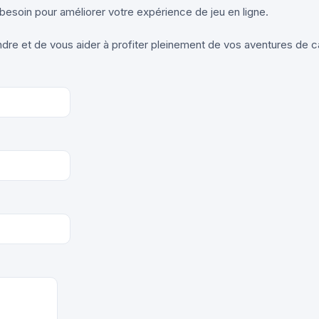
 besoin pour améliorer votre expérience de jeu en ligne.
re et de vous aider à profiter pleinement de vos aventures de c