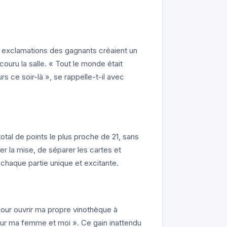
s exclamations des gagnants créaient un
uru la salle. « Tout le monde était
rs ce soir-là », se rappelle-t-il avec
otal de points le plus proche de 21, sans
r la mise, de séparer les cartes et
chaque partie unique et excitante.
pour ouvrir ma propre vinothèque à
our ma femme et moi ». Ce gain inattendu