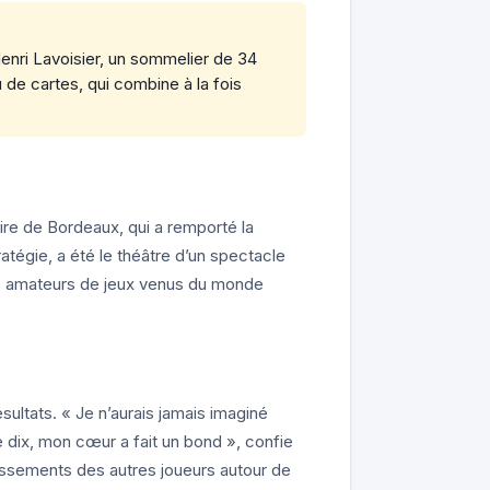
nri Lavoisier, un sommelier de 34
de cartes, qui combine à la fois
ire de Bordeaux, qui a remporté la
ratégie, a été le théâtre d’un spectacle
es amateurs de jeux venus du monde
ultats. « Je n’aurais jamais imaginé
e dix, mon cœur a fait un bond », confie
udissements des autres joueurs autour de