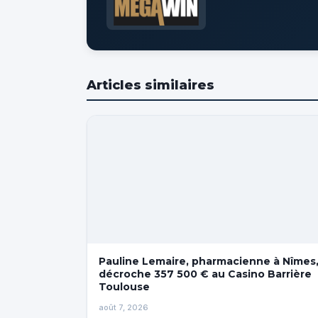
Articles similaires
Pauline Lemaire, pharmacienne à Nîmes
décroche 357 500 € au Casino Barrière
Toulouse
août 7, 2026