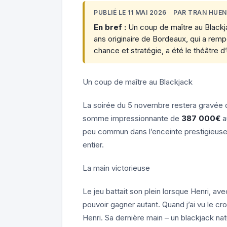
PUBLIÉ LE
11 MAI 2026
PAR
TRAN HUE
En bref :
Un coup de maître au Blackj
ans originaire de Bordeaux, qui a rem
chance et stratégie, a été le théâtre 
Un coup de maître au Blackjack
La soirée du 5 novembre restera gravée d
somme impressionnante de
387 000€
a
peu commun dans l’enceinte prestigieus
entier.
La main victorieuse
Le jeu battait son plein lorsque Henri, a
pouvoir gagner autant. Quand j’ai vu le cr
Henri. Sa dernière main – un blackjack na