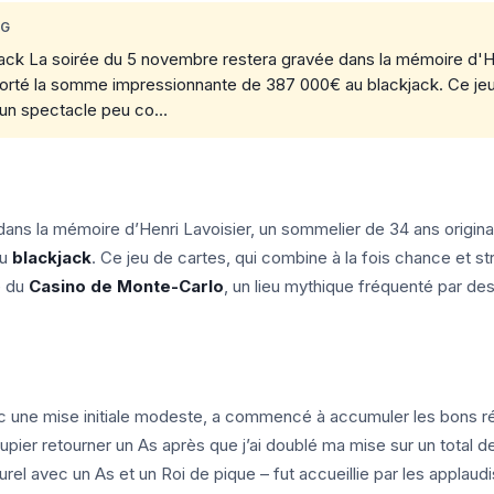
NG
ack La soirée du 5 novembre restera gravée dans la mémoire d'He
porté la somme impressionnante de 387 000€ au blackjack. Ce jeu 
d’un spectacle peu co…
ans la mémoire d’Henri Lavoisier, un sommelier de 34 ans origina
u
blackjack
. Ce jeu de cartes, qui combine à la fois chance et st
e du
Casino de Monte-Carlo
, un lieu mythique fréquenté par d
vec une mise initiale modeste, a commencé à accumuler les bons rés
oupier retourner un As après que j’ai doublé ma mise sur un total d
turel avec un As et un Roi de pique – fut accueillie par les appla