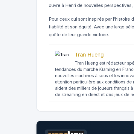
ouvre à Henri de nouvelles perspectives, l
Pour ceux qui sont inspirés par l’histoire
fiabilité et son équité. Avec une large sé
quête de leur grande victoire.
Tran Hueng
Tran Hueng est rédacteur spéci
tendances du marché iGaming en France.
nouvelles machines à sous et les innova
attention particulière aux conditions de m
aident des milliers de joueurs français à
de streaming en direct et des jeux de n