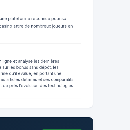
re une plateforme reconnue pour sa
e casino attire de nombreux joueurs en
 ligne et analyse les dernières
 sur les bonus sans dépôt, les
rme qu’il évalue, en portant une
Ses articles détaillés et ses comparatifs
uit de près l’évolution des technologies