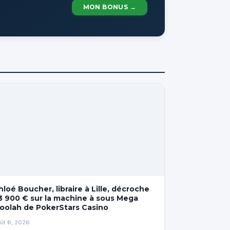
MON BONUS →
hloé Boucher, libraire à Lille, décroche
3 900 € sur la machine à sous Mega
oolah de PokerStars Casino
ût 6, 2026