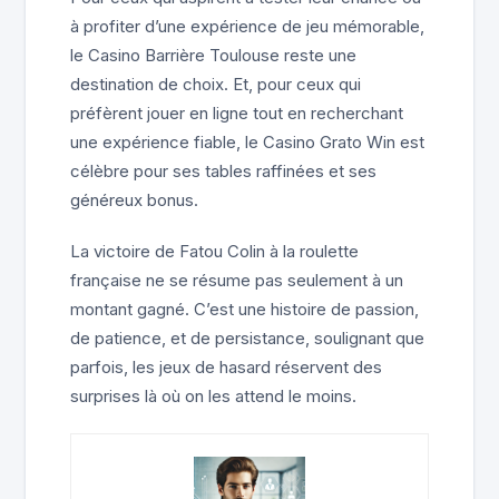
à profiter d’une expérience de jeu mémorable,
le Casino Barrière Toulouse reste une
destination de choix. Et, pour ceux qui
préfèrent jouer en ligne tout en recherchant
une expérience fiable, le Casino Grato Win est
célèbre pour ses tables raffinées et ses
généreux bonus.
La victoire de Fatou Colin à la roulette
française ne se résume pas seulement à un
montant gagné. C’est une histoire de passion,
de patience, et de persistance, soulignant que
parfois, les jeux de hasard réservent des
surprises là où on les attend le moins.