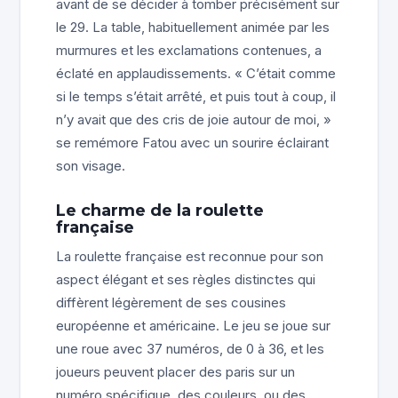
avant de se décider à tomber précisément sur
le 29. La table, habituellement animée par les
murmures et les exclamations contenues, a
éclaté en applaudissements. « C’était comme
si le temps s’était arrêté, et puis tout à coup, il
n’y avait que des cris de joie autour de moi, »
se remémore Fatou avec un sourire éclairant
son visage.
Le charme de la roulette
française
La roulette française est reconnue pour son
aspect élégant et ses règles distinctes qui
diffèrent légèrement de ses cousines
européenne et américaine. Le jeu se joue sur
une roue avec 37 numéros, de 0 à 36, et les
joueurs peuvent placer des paris sur un
numéro spécifique, des couleurs, ou des