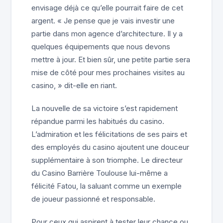
envisage déjà ce qu’elle pourrait faire de cet
argent. « Je pense que je vais investir une
partie dans mon agence d’architecture. Il y a
quelques équipements que nous devons
mettre à jour. Et bien sûr, une petite partie sera
mise de côté pour mes prochaines visites au
casino, » dit-elle en riant.
La nouvelle de sa victoire s’est rapidement
répandue parmi les habitués du casino.
L’admiration et les félicitations de ses pairs et
des employés du casino ajoutent une douceur
supplémentaire à son triomphe. Le directeur
du Casino Barrière Toulouse lui-même a
félicité Fatou, la saluant comme un exemple
de joueur passionné et responsable.
Pour ceux qui aspirent à tester leur chance ou