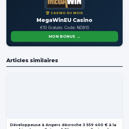
🏆 CASINO DU MOIS
MegaWinEU Casino
€10 Gratuits: Code: NDB10
MON BONUS →
Articles similaires
Développeuse à Angers décroche 3 559 400 € à la