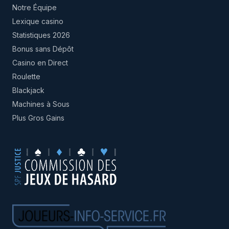
Notre Équipe
Lexique casino
Statistiques 2026
Bonus sans Dépôt
Casino en Direct
Roulette
Blackjack
Machines à Sous
Plus Gros Gains