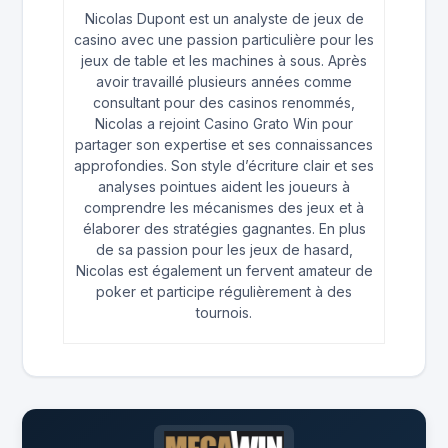
Nicolas Dupont est un analyste de jeux de
casino avec une passion particulière pour les
jeux de table et les machines à sous. Après
avoir travaillé plusieurs années comme
consultant pour des casinos renommés,
Nicolas a rejoint Casino Grato Win pour
partager son expertise et ses connaissances
approfondies. Son style d’écriture clair et ses
analyses pointues aident les joueurs à
comprendre les mécanismes des jeux et à
élaborer des stratégies gagnantes. En plus
de sa passion pour les jeux de hasard,
Nicolas est également un fervent amateur de
poker et participe régulièrement à des
tournois.