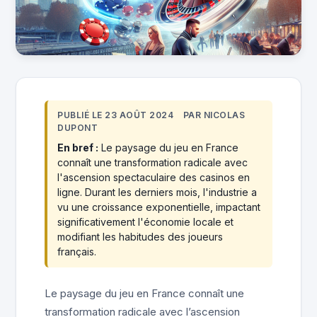
PUBLIÉ LE
23 AOÛT 2024
PAR
NICOLAS
DUPONT
En bref :
Le paysage du jeu en France
connaît une transformation radicale avec
l'ascension spectaculaire des casinos en
ligne. Durant les derniers mois, l'industrie a
vu une croissance exponentielle, impactant
significativement l'économie locale et
modifiant les habitudes des joueurs
français.
Le paysage du jeu en France connaît une
transformation radicale avec l’ascension