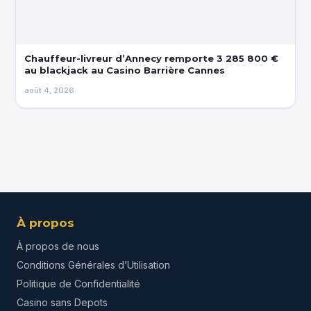
Chauffeur-livreur d’Annecy remporte 3 285 800 €
au blackjack au Casino Barrière Cannes
août 4, 2026
À propos
À propos de nous
Conditions Générales d’Utilisation
Politique de Confidentialité
Casino sans Depots