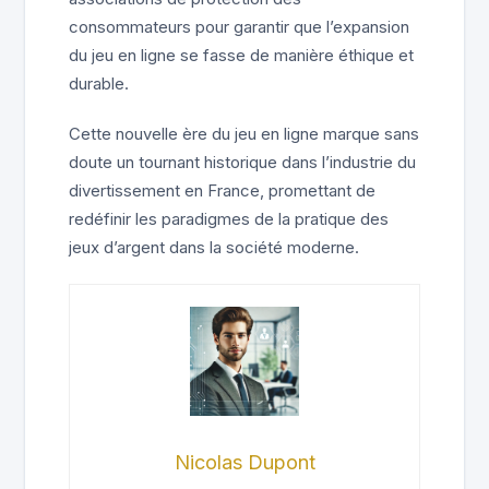
consommateurs pour garantir que l’expansion
du jeu en ligne se fasse de manière éthique et
durable.
Cette nouvelle ère du jeu en ligne marque sans
doute un tournant historique dans l’industrie du
divertissement en France, promettant de
redéfinir les paradigmes de la pratique des
jeux d’argent dans la société moderne.
Nicolas Dupont