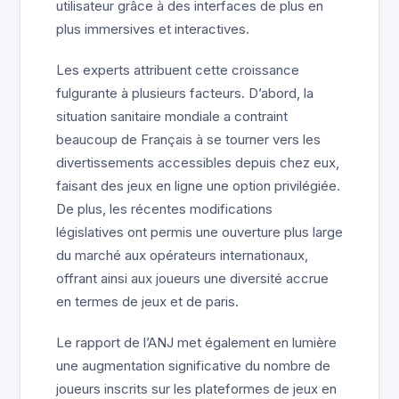
utilisateur grâce à des interfaces de plus en
plus immersives et interactives.
Les experts attribuent cette croissance
fulgurante à plusieurs facteurs. D’abord, la
situation sanitaire mondiale a contraint
beaucoup de Français à se tourner vers les
divertissements accessibles depuis chez eux,
faisant des jeux en ligne une option privilégiée.
De plus, les récentes modifications
législatives ont permis une ouverture plus large
du marché aux opérateurs internationaux,
offrant ainsi aux joueurs une diversité accrue
en termes de jeux et de paris.
Le rapport de l’ANJ met également en lumière
une augmentation significative du nombre de
joueurs inscrits sur les plateformes de jeux en