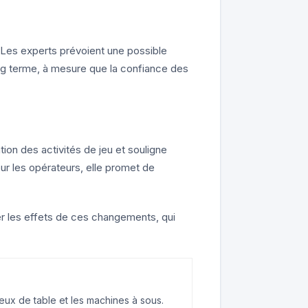
 Les experts prévoient une possible
ong terme, à mesure que la confiance des
ion des activités de jeu et souligne
r les opérateurs, elle promet de
ver les effets de ces changements, qui
eux de table et les machines à sous.