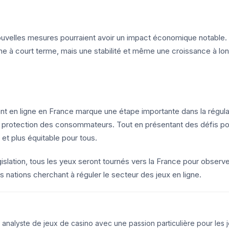
ouvelles mesures pourraient avoir un impact économique notable.
gne à court terme, mais une stabilité et même une croissance à l
t en ligne en France marque une étape importante dans la régulat
protection des consommateurs. Tout en présentant des défis pou
et plus équitable pour tous.
égislation, tous les yeux seront tournés vers la France pour obser
s nations cherchant à réguler le secteur des jeux en ligne.
 analyste de jeux de casino avec une passion particulière pour les j