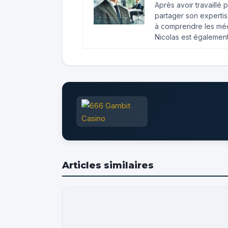
Après avoir travaillé
partager son expertis
à comprendre les méca
Nicolas est également
Articles similaires