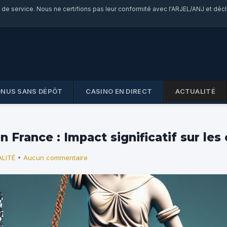
é de service. Nous ne certifions pas leur conformité avec l'ARJEL/ANJ et dé
NUS SANS DÉPÔT
CASINO EN DIRECT
ACTUALITÉ
France : Impact significatif sur les 
LITÉ
•
Aucun commentaire