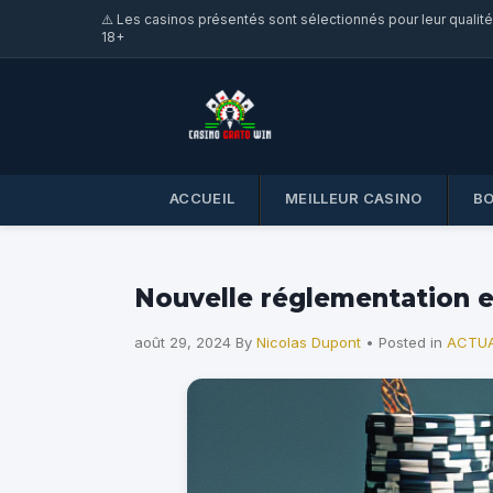
⚠️ Les casinos présentés sont sélectionnés pour leur qualit
18+
ACCUEIL
MEILLEUR CASINO
BO
Nouvelle réglementation en 
août 29, 2024
By
Nicolas Dupont
• Posted in
ACTUA