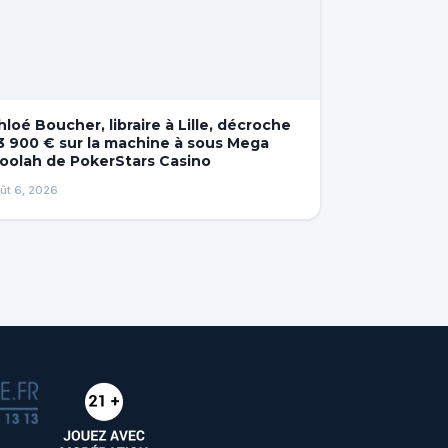
hloé Boucher, libraire à Lille, décroche
3 900 € sur la machine à sous Mega
oolah de PokerStars Casino
ût 6, 2026