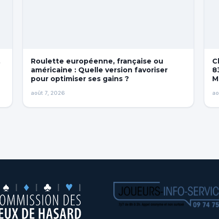
,
Roulette européenne, française ou
C
américaine : Quelle version favoriser
8
pour optimiser ses gains ?
M
août 7, 2026
ao