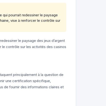
e qui pourrait redessiner le paysage
aine, vise à renforcer le contrôle sur
 redessiner le paysage des jeux d’argent
 le contrôle sur les activités des casinos
ttaquent principalement à la question de
ir une certification spécifique,
us de fournir des informations claires et