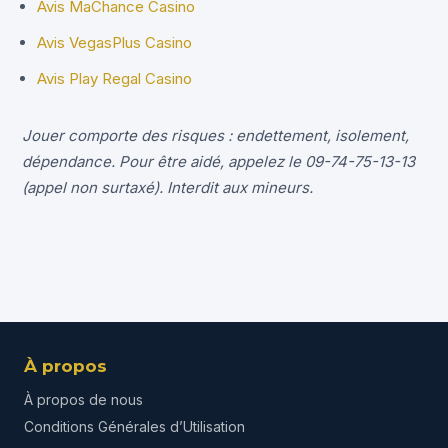
Avis MaChance Casino
Avis VegasPlus Casino
Avis Play Regal Casino
Jouer comporte des risques : endettement, isolement,
dépendance. Pour être aidé, appelez le 09-74-75-13-13
(appel non surtaxé). Interdit aux mineurs.
À propos
À propos de nous
Conditions Générales d’Utilisation