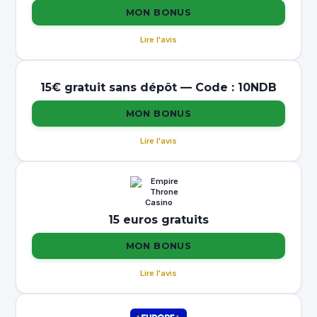
MON BONUS
Lire l'avis
15€ gratuit sans dépôt — Code : 10NDB
MON BONUS
Lire l'avis
15 euros gratuits
MON BONUS
Lire l'avis