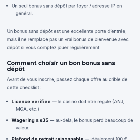
Un seul bonus sans dépôt par foyer / adresse IP en
général.
Un bonus sans dépôt est une excellente porte d’entrée,
mais il ne remplace pas un vrai bonus de bienvenue avec
dépôt si vous comptez jouer régulièrement.
Comment choisir un bon bonus sans
dépôt
Avant de vous inscrire, passez chaque offre au crible de
cette checklist :
Licence vérifiée
— le casino doit être régulé (ANJ,
MGA, etc.).
Wagering ≤ x35
— au-delà, le bonus perd beaucoup de
valeur.
Plafond de retrait raisonnable
— idéalement 100 €