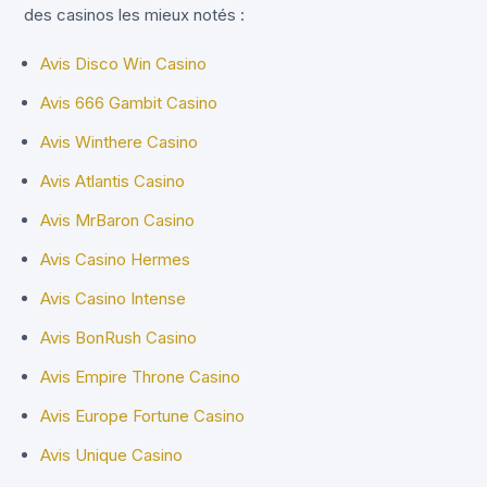
des casinos les mieux notés :
Avis Disco Win Casino
Avis 666 Gambit Casino
Avis Winthere Casino
Avis Atlantis Casino
Avis MrBaron Casino
Avis Casino Hermes
Avis Casino Intense
Avis BonRush Casino
Avis Empire Throne Casino
Avis Europe Fortune Casino
Avis Unique Casino