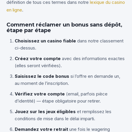
définition de tous ces termes dans notre
lexique du casino
en ligne
.
Comment réclamer un bonus sans dépôt,
étape par étape
Choisissez un casino fiable
dans notre classement
ci-dessus.
Créez votre compte
avec des informations exactes
(elles seront vérifiées).
Saisissez le code bonus
si l’offre en demande un,
au moment de l’inscription.
Vérifiez votre compte
(email, parfois pièce
d’identité) — étape obligatoire pour retirer.
Jouez sur les jeux éligibles
et remplissez les
conditions de mise dans le délai imparti.
Demandez votre retrait
une fois le wagering