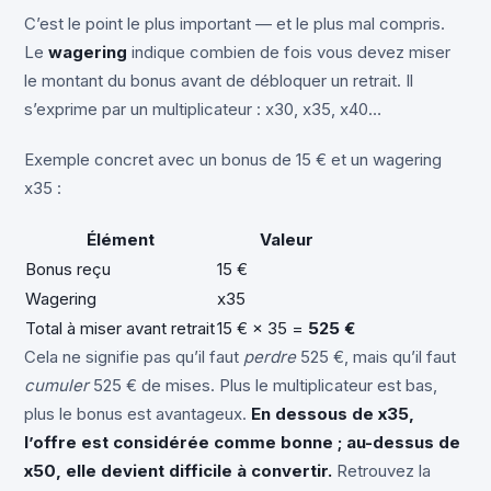
C’est le point le plus important — et le plus mal compris.
Le
wagering
indique combien de fois vous devez miser
le montant du bonus avant de débloquer un retrait. Il
s’exprime par un multiplicateur : x30, x35, x40…
Exemple concret avec un bonus de 15 € et un wagering
x35 :
Élément
Valeur
Bonus reçu
15 €
Wagering
x35
Total à miser avant retrait
15 € × 35 =
525 €
Cela ne signifie pas qu’il faut
perdre
525 €, mais qu’il faut
cumuler
525 € de mises. Plus le multiplicateur est bas,
plus le bonus est avantageux.
En dessous de x35,
l’offre est considérée comme bonne ; au-dessus de
x50, elle devient difficile à convertir.
Retrouvez la