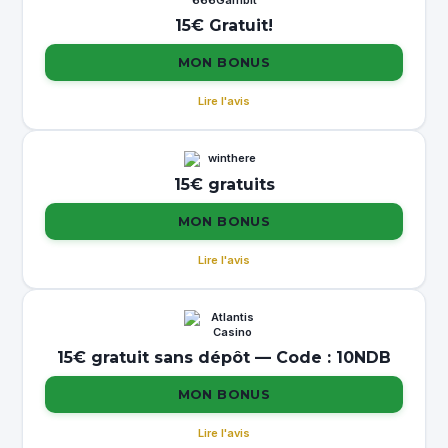
15€ Gratuit!
MON BONUS
Lire l'avis
15€ gratuits
MON BONUS
Lire l'avis
15€ gratuit sans dépôt — Code : 10NDB
MON BONUS
Lire l'avis