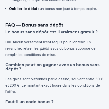
Oublier le délai
: un bonus non joué à temps expire.
FAQ — Bonus sans dépôt
Le bonus sans dépôt est-il vraiment gratuit ?
Oui. Aucun versement n’est requis pour l’obtenir. En
revanche, retirer les
gains
issus du bonus suppose de
remplir les conditions de mise.
Combien peut-on gagner avec un bonus sans
dépôt ?
Les gains sont plafonnés par le casino, souvent entre 50 €
et 200 €. Le montant exact figure dans les conditions de
l’offre.
Faut-il un code bonus ?