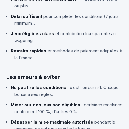
ou plus.
Délai suffisant
pour compléter les conditions (7 jours
minimum).
Jeux éligibles clairs
et contribution transparente au
wagering.
Retraits rapides
et méthodes de paiement adaptées à
la France.
Les erreurs à éviter
Ne pas lire les conditions
: c’est l’erreur n°1. Chaque
bonus a ses règles.
Miser sur des jeux non éligibles
: certaines machines
contribuent 100 %, d’autres 0 %.
Dépasser la mise maximale autorisée
pendant le
wagering, ce qui peut annuler le bonus.