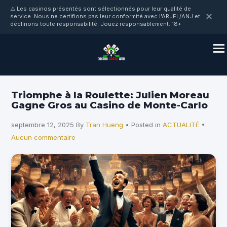
⚠️ Les casinos présentés sont sélectionnés pour leur qualité de
✕
service. Nous ne certifions pas leur conformité avec l'ARJEL/ANJ et
déclinons toute responsabilité. Jouez responsablement. 18+
Triomphe à la Roulette: Julien Moreau
Gagne Gros au Casino de Monte-Carlo
septembre 12, 2025
By
Tran Hueng
• Posted in
ACTUALITÉ
•
Aucun commentaire