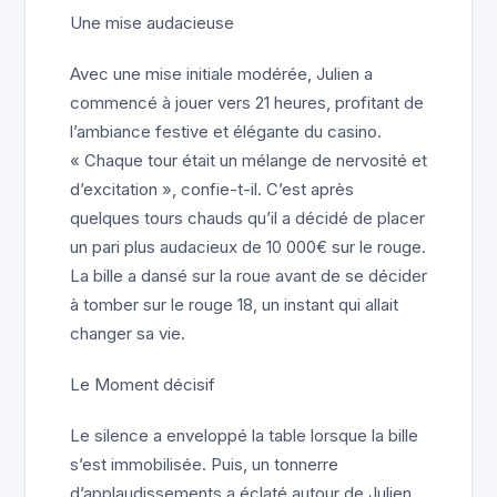
Une mise audacieuse
Avec une mise initiale modérée, Julien a
commencé à jouer vers 21 heures, profitant de
l’ambiance festive et élégante du casino.
« Chaque tour était un mélange de nervosité et
d’excitation », confie-t-il. C’est après
quelques tours chauds qu’il a décidé de placer
un pari plus audacieux de 10 000€ sur le rouge.
La bille a dansé sur la roue avant de se décider
à tomber sur le rouge 18, un instant qui allait
changer sa vie.
Le Moment décisif
Le silence a enveloppé la table lorsque la bille
s’est immobilisée. Puis, un tonnerre
d’applaudissements a éclaté autour de Julien.