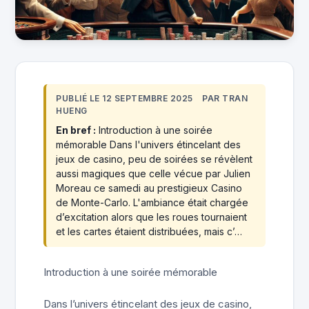
PUBLIÉ LE
12 SEPTEMBRE 2025
PAR
TRAN
HUENG
En bref :
Introduction à une soirée
mémorable Dans l'univers étincelant des
jeux de casino, peu de soirées se révèlent
aussi magiques que celle vécue par Julien
Moreau ce samedi au prestigieux Casino
de Monte-Carlo. L'ambiance était chargée
d’excitation alors que les roues tournaient
et les cartes étaient distribuées, mais c’…
Introduction à une soirée mémorable
Dans l’univers étincelant des jeux de casino,