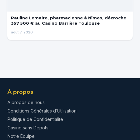
Pauline Lemaire, pharmacienne à Nîmes, décroche
357 500 € au Casino Barrière Toulouse
août 7, 2026
À propos
À propos de nous
Conditions Générales d’Utilisation
Politique de Confidentialité
Casino sans Depots
Notre Équipe