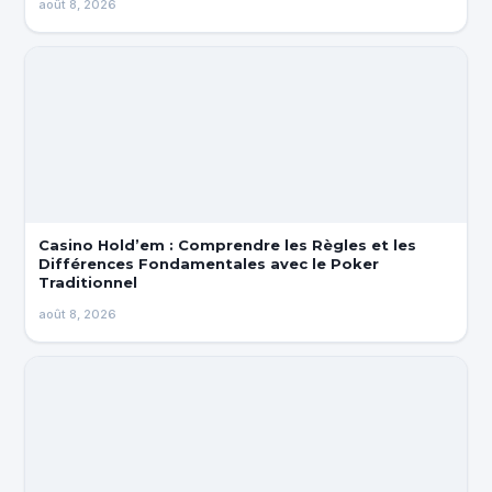
août 8, 2026
Casino Hold’em : Comprendre les Règles et les
Différences Fondamentales avec le Poker
Traditionnel
août 8, 2026