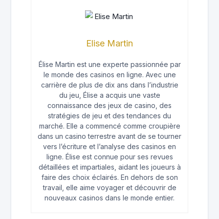
Elise Martin
Élise Martin est une experte passionnée par
le monde des casinos en ligne. Avec une
carrière de plus de dix ans dans l’industrie
du jeu, Élise a acquis une vaste
connaissance des jeux de casino, des
stratégies de jeu et des tendances du
marché. Elle a commencé comme croupière
dans un casino terrestre avant de se tourner
vers l’écriture et l’analyse des casinos en
ligne. Élise est connue pour ses revues
détaillées et impartiales, aidant les joueurs à
faire des choix éclairés. En dehors de son
travail, elle aime voyager et découvrir de
nouveaux casinos dans le monde entier.