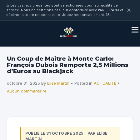
⚠️ Les casinos présentés sont sélectionnés pour leur qualité de
✕
service. Nous ne certifions pas leur conformité avec l'ARJEL/ANJ et
déclinons toute responsabilité. Jouez responsablement. 18+
Un Coup de Maître à Monte Carlo:
François Dubois Remporte 2,5 Millions
d’Euros au Blackjack
octobre 31, 2025
By
Elise Martin
• Posted in
ACTUALITÉ
•
Aucun commentaire
PUBLIÉ LE
31 OCTOBRE 2025
PAR
ELISE
MARTIN