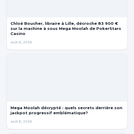
Chloé Boucher, libraire à Lille, décroche 83 900 €
sur la machine à sous Mega Moolah de PokerStars
Casino
août 6, 2026
Mega Moolah décrypté : quels secrets derrière son
jackpot progressif emblématique?
août 6, 2026