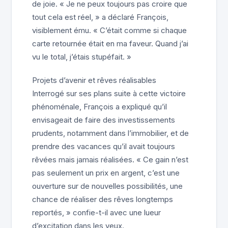
de joie. « Je ne peux toujours pas croire que
tout cela est réel, » a déclaré François,
visiblement ému. « C’était comme si chaque
carte retournée était en ma faveur. Quand j’ai
vu le total, j’étais stupéfait. »
Projets d’avenir et rêves réalisables
Interrogé sur ses plans suite à cette victoire
phénoménale, François a expliqué qu’il
envisageait de faire des investissements
prudents, notamment dans l’immobilier, et de
prendre des vacances qu’il avait toujours
rêvées mais jamais réalisées. « Ce gain n’est
pas seulement un prix en argent, c’est une
ouverture sur de nouvelles possibilités, une
chance de réaliser des rêves longtemps
reportés, » confie-t-il avec une lueur
d’excitation dans les yeux.