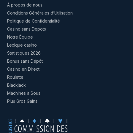
À propos de nous
Conditions Générales d’Utilisation
Politique de Confidentialité
Casino sans Depots
Notre Équipe
Lexique casino
Statistiques 2026
Bonus sans Dépôt
Casino en Direct
Roulette
Blackjack
Machines à Sous
Plus Gros Gains