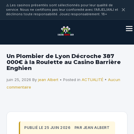
⚠️ Les casinos présentés sont sélectionnés pour leur qualité de
✕
service. Nous ne certifions pas leur conformité avec l'ARJEL/ANJ et
déclinons toute responsabilité. Jouez responsablement. 18+
Un Plombier de Lyon Décroche 387
000€ à la Roulette au Casino Barrière
Enghien
juin 25, 2026
By
jean Albert
• Posted in
ACTUALITÉ
•
Aucun
commentaire
PUBLIÉ LE
25 JUIN 2026
PAR
JEAN ALBERT