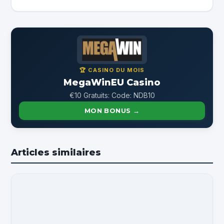
🏆 CASINO DU MOIS
MegaWinEU Casino
€10 Gratuits: Code: NDB10
MON BONUS →
Articles similaires