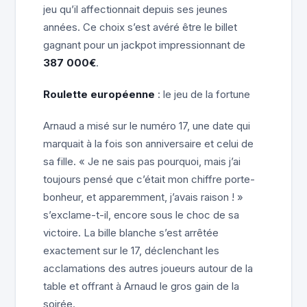
jeu qu’il affectionnait depuis ses jeunes
années. Ce choix s’est avéré être le billet
gagnant pour un jackpot impressionnant de
387 000€
.
Roulette européenne
: le jeu de la fortune
Arnaud a misé sur le numéro 17, une date qui
marquait à la fois son anniversaire et celui de
sa fille. « Je ne sais pas pourquoi, mais j’ai
toujours pensé que c’était mon chiffre porte-
bonheur, et apparemment, j’avais raison ! »
s’exclame-t-il, encore sous le choc de sa
victoire. La bille blanche s’est arrêtée
exactement sur le 17, déclenchant les
acclamations des autres joueurs autour de la
table et offrant à Arnaud le gros gain de la
soirée.