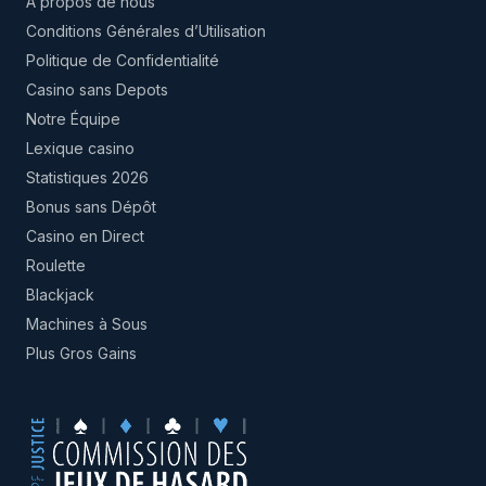
À propos de nous
Conditions Générales d’Utilisation
Politique de Confidentialité
Casino sans Depots
Notre Équipe
Lexique casino
Statistiques 2026
Bonus sans Dépôt
Casino en Direct
Roulette
Blackjack
Machines à Sous
Plus Gros Gains