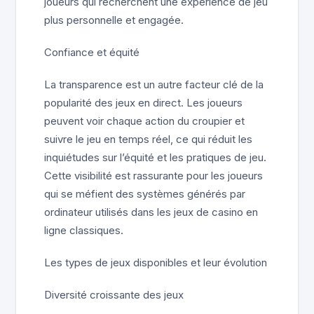
joueurs qui recherchent une expérience de jeu
plus personnelle et engagée.
Confiance et équité
La transparence est un autre facteur clé de la
popularité des jeux en direct. Les joueurs
peuvent voir chaque action du croupier et
suivre le jeu en temps réel, ce qui réduit les
inquiétudes sur l’équité et les pratiques de jeu.
Cette visibilité est rassurante pour les joueurs
qui se méfient des systèmes générés par
ordinateur utilisés dans les jeux de casino en
ligne classiques.
Les types de jeux disponibles et leur évolution
Diversité croissante des jeux