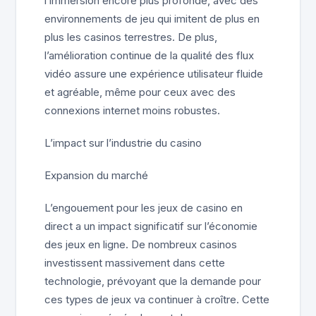
l’immersion encore plus profonde, avec des
environnements de jeu qui imitent de plus en
plus les casinos terrestres. De plus,
l’amélioration continue de la qualité des flux
vidéo assure une expérience utilisateur fluide
et agréable, même pour ceux avec des
connexions internet moins robustes.
L’impact sur l’industrie du casino
Expansion du marché
L’engouement pour les jeux de casino en
direct a un impact significatif sur l’économie
des jeux en ligne. De nombreux casinos
investissent massivement dans cette
technologie, prévoyant que la demande pour
ces types de jeux va continuer à croître. Cette