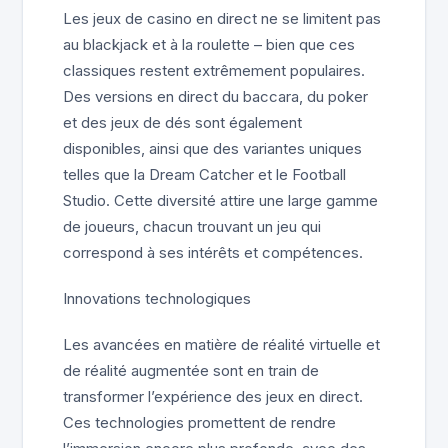
Les jeux de casino en direct ne se limitent pas
au blackjack et à la roulette – bien que ces
classiques restent extrêmement populaires.
Des versions en direct du baccara, du poker
et des jeux de dés sont également
disponibles, ainsi que des variantes uniques
telles que la Dream Catcher et le Football
Studio. Cette diversité attire une large gamme
de joueurs, chacun trouvant un jeu qui
correspond à ses intérêts et compétences.
Innovations technologiques
Les avancées en matière de réalité virtuelle et
de réalité augmentée sont en train de
transformer l’expérience des jeux en direct.
Ces technologies promettent de rendre