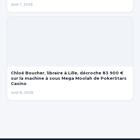
août 7, 2026
Chloé Boucher, libraire à Lille, décroche 83 900 €
sur la machine à sous Mega Moolah de PokerStars
Casino
août 6, 2026