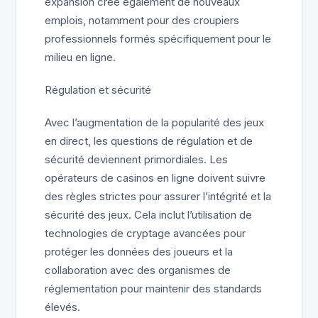
expansion crée également de nouveaux
emplois, notamment pour des croupiers
professionnels formés spécifiquement pour le
milieu en ligne.
Régulation et sécurité
Avec l’augmentation de la popularité des jeux
en direct, les questions de régulation et de
sécurité deviennent primordiales. Les
opérateurs de casinos en ligne doivent suivre
des règles strictes pour assurer l’intégrité et la
sécurité des jeux. Cela inclut l’utilisation de
technologies de cryptage avancées pour
protéger les données des joueurs et la
collaboration avec des organismes de
réglementation pour maintenir des standards
élevés.