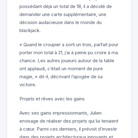
possédant déjà un total de 18, il a décidé de
demander une carte supplémentaire, une
décision audacieuse dans le monde du
blackjack.
« Quand le croupier a sorti un trois, parfait pour
porter mon total à 21, j’ai à peine pu croire à ma
chance. Les autres joueurs autour de la table
ont applaudi, c’était un moment de pure
magie, » dit-il, décrivant l’apogée de sa
victoire.
Projets et rêves avec les gains
Avec ses gains impressionnants, Julien
envisage de réaliser des projets qui lui tenaient
à cœur. Parmi ces derniers, il prévoit d’investir
dans des projets architecturaux innovants et