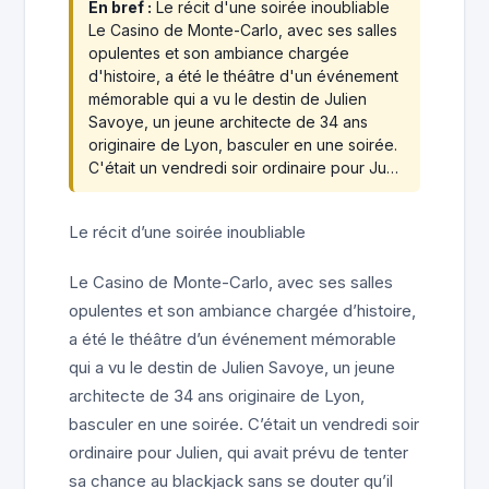
En bref :
Le récit d'une soirée inoubliable
Le Casino de Monte-Carlo, avec ses salles
opulentes et son ambiance chargée
d'histoire, a été le théâtre d'un événement
mémorable qui a vu le destin de Julien
Savoye, un jeune architecte de 34 ans
originaire de Lyon, basculer en une soirée.
C'était un vendredi soir ordinaire pour Ju…
Le récit d’une soirée inoubliable
Le Casino de Monte-Carlo, avec ses salles
opulentes et son ambiance chargée d’histoire,
a été le théâtre d’un événement mémorable
qui a vu le destin de Julien Savoye, un jeune
architecte de 34 ans originaire de Lyon,
basculer en une soirée. C’était un vendredi soir
ordinaire pour Julien, qui avait prévu de tenter
sa chance au blackjack sans se douter qu’il