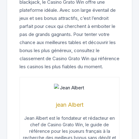
blackjack, le Casino Grato Win offre une
plateforme idéale. Avec son large éventail de
jeux et ses bonus attractifs, c’est l’endroit
parfait pour ceux qui cherchent à emboiter le
pas de grands gagnants. Pour tenter votre
chance aux meilleures tables et découvrir les
bonus les plus généreux, consultez le
classement de Casino Grato Win qui référence
les casinos les plus fiables du moment.
jean Albert
Jean Albert est le fondateur et rédacteur en
chef de Casino Grato Win, le guide de
référence pour les joueurs français à la
recherche des meilleurs bonus sans dépôt et