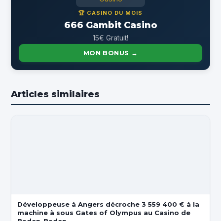
🏆 CASINO DU MOIS
666 Gambit Casino
15€ Gratuit!
MON BONUS →
Articles similaires
Développeuse à Angers décroche 3 559 400 € à la
machine à sous Gates of Olympus au Casino de