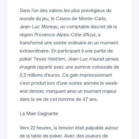
Dans l’un des salons les plus prestigieux du
monde du jeu, le Casino de Monte-Carlo,
Jean-Luc Moreau, un comptable discret de la
région Provence-Alpes-Côte d’Azur, a
transformé une soirée ordinaire en un moment
extraordinaire. En participant à une partie de
poker Texas Hold’em, Jean-Luc n’aurait jamais
imaginé repartir avec une somme colossale de
2,3 millions d’euros. Ce gain impressionnant
s’est produit lors d’une soirée animée le week-
end dernier, marquant ainsi un tournant majeur
dans la vie de cet homme de 47 ans.
La Main Gagnante
Vers 22 heures, la tension était palpable autour
de la table de poker. Avec des joueurs de