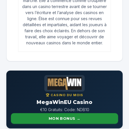
marché. Elle a commencé comme croupière
dans un casino terrestre avant de se tourner
vers l’écriture et l’analyse des casinos en
ligne. Élise est connue pour ses revues
détaillées et impartiales, aidant les joueurs à
faire des choix éclairés. En dehors de son
travail, elle aime voyager et découvrir de
nouveaux casinos dans le monde entier.
🏆 CASINO DU MOIS
MegaWinEU Casino
€10 Gratuits: Code: NDB10
MON BONUS →