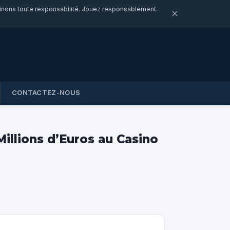
clinons toute responsabilité. Jouez responsablement.
✕
CONTACTEZ-NOUS
illions d’Euros au Casino