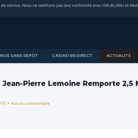
é de service. Nous ne certifions pas leur conformité avec l'ARJEL/ANJ et dé
NUS SANS DÉPÔT
CASINO EN DIRECT
ACTUALITÉ
: Jean-Pierre Lemoine Remporte 2,5 M
ITÉ
•
Aucun commentaire