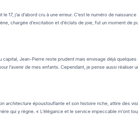
t le 17, j’ai d’abord cru à une erreur. C’est le numéro de naissance
cène, chargée d’excitation et d’éclats de joie, fut un moment de p
u capital, Jean-Pierre reste prudent mais envisage déjà quelques 
pour l’avenir de mes enfants. Cependant, je pense aussi réaliser un 
 architecture époustouflante et son histoire riche, attire des vis
phère qui y règne. « L’élégance et le service impeccable m’ont toujo