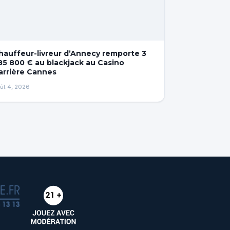
hauffeur-livreur d’Annecy remporte 3
85 800 € au blackjack au Casino
arrière Cannes
ût 4, 2026