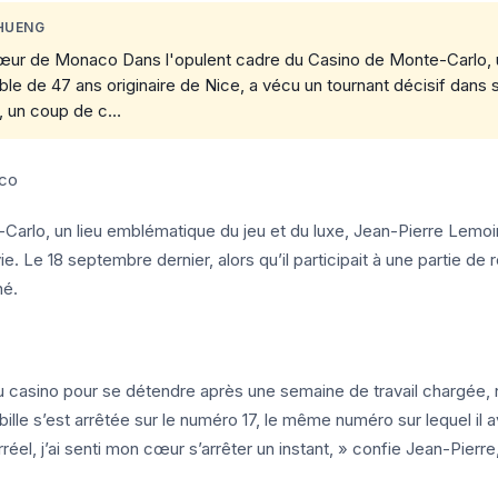
HUENG
ur de Monaco Dans l'opulent cadre du Casino de Monte-Carlo, u
e de 47 ans originaire de Nice, a vécu un tournant décisif dans s
te, un coup de c…
aco
Carlo, un lieu emblématique du jeu et du luxe, Jean-Pierre Lemoi
ie. Le 18 septembre dernier, alors qu’il participait à une partie 
né.
u casino pour se détendre après une semaine de travail chargée, n
lle s’est arrêtée sur le numéro 17, le même numéro sur lequel il avai
éel, j’ai senti mon cœur s’arrêter un instant, » confie Jean-Pierre