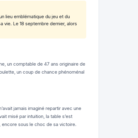
n lieu emblématique du jeu et du
a vie. Le 18 septembre dernier, alors
ne, un comptable de 47 ans originaire de
de roulette, un coup de chance phénoménal
’avait jamais imaginé repartir avec une
t misé par intuition, la table s’est
, encore sous le choc de sa victoire.