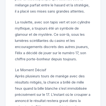
mélange parfait entre le hasard et la stratégie,
il a placé ses mises sans grandes attentes.
La roulette, avec son tapis vert et son cylindre
mythique, a toujours été un symbole de
glamour et de mystère. Ce soir-là, sous les
lumières scintillantes du casino et les
encouragements discrets des autres joueurs,
Félix a décidé de jouer sur le numéro 17, son
chiffre porte-bonheur depuis toujours.
Le Moment Décisif
Après plusieurs tours de manège avec des
résultats mitigés, la chance a brillé de mille
feux quand la bille blanche s’est immobilisée
précisément sur le 17. L’instant où le croupier a
annoncé le résultat restera gravé dans la