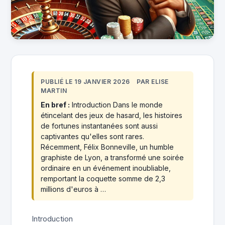
PUBLIÉ LE
19 JANVIER 2026
PAR
ELISE
MARTIN
En bref :
Introduction Dans le monde
étincelant des jeux de hasard, les histoires
de fortunes instantanées sont aussi
captivantes qu'elles sont rares.
Récemment, Félix Bonneville, un humble
graphiste de Lyon, a transformé une soirée
ordinaire en un événement inoubliable,
remportant la coquette somme de 2,3
millions d'euros à …
Introduction