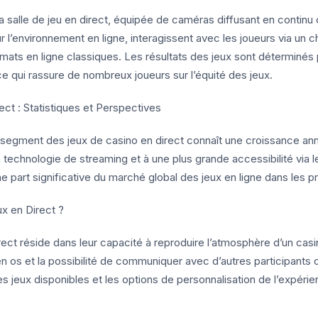
 salle de jeu en direct, équipée de caméras diffusant en continu 
’environnement en ligne, interagissent avec les joueurs via un cha
mats en ligne classiques. Les résultats des jeux sont déterminés p
e qui rassure de nombreux joueurs sur l’équité des jeux.
ct : Statistiques et Perspectives
 segment des jeux de casino en direct connaît une croissance an
la technologie de streaming et à une plus grande accessibilité via 
 part significative du marché global des jeux en ligne dans les 
ux en Direct ?
direct réside dans leur capacité à reproduire l’atmosphère d’un ca
t en os et la possibilité de communiquer avec d’autres participant
es jeux disponibles et les options de personnalisation de l’expérie