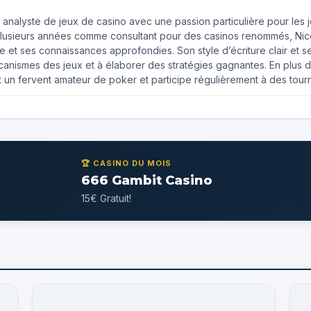
 analyste de jeux de casino avec une passion particulière pour les j
 plusieurs années comme consultant pour des casinos renommés, Nico
e et ses connaissances approfondies. Son style d’écriture clair et s
nismes des jeux et à élaborer des stratégies gagnantes. En plus d
 un fervent amateur de poker et participe régulièrement à des tourn
🏆 CASINO DU MOIS
666 Gambit Casino
15€ Gratuit!