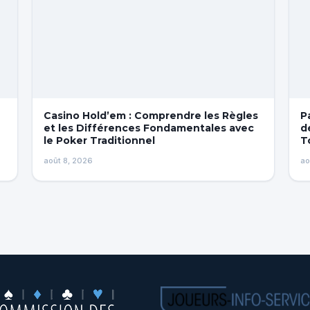
Casino Hold’em : Comprendre les Règles
P
et les Différences Fondamentales avec
d
le Poker Traditionnel
T
août 8, 2026
ao