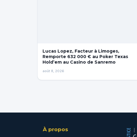
Lucas Lopez, Facteur à Limoges,
Remporte 632 000 € au Poker Texas
Hold’em au Casino de Sanremo
août 8, 2026
À propos