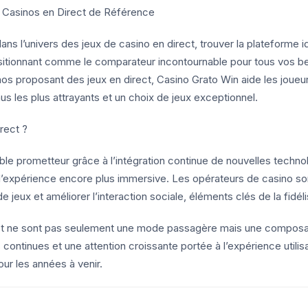
 Casinos en Direct de Référence
s l’univers des jeux de casino en direct, trouver la plateforme idé
sitionnant comme le comparateur incontournable pour tous vos be
os proposant des jeux en direct, Casino Grato Win aide les joueurs 
nus les plus attrayants et un choix de jeux exceptionnel.
rect ?
ble prometteur grâce à l’intégration continue de nouvelles techn
dre l’expérience encore plus immersive. Les opérateurs de casino 
de jeux et améliorer l’interaction sociale, éléments clés de la fidél
rect ne sont pas seulement une mode passagère mais une composan
ontinues et une attention croissante portée à l’expérience utilisa
ur les années à venir.