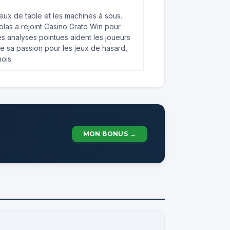
eux de table et les machines à sous.
las a rejoint Casino Grato Win pour
es analyses pointues aident les joueurs
e sa passion pour les jeux de hasard,
ois.
MON BONUS →