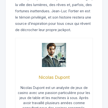
la ville des lumières, des rêves et, parfois, des
fortunes inattendues. Jean-Luc Fortier en est
le témoin privilégié, et son histoire restera une
source d’inspiration pour tous ceux qui rêvent
de décrocher leur propre jackpot.
Nicolas Dupont
Nicolas Dupont est un analyste de jeux de
casino avec une passion particulière pour les
jeux de table et les machines à sous. Après
avoir travaillé plusieurs années comme
consultant pour des casinos renommés,