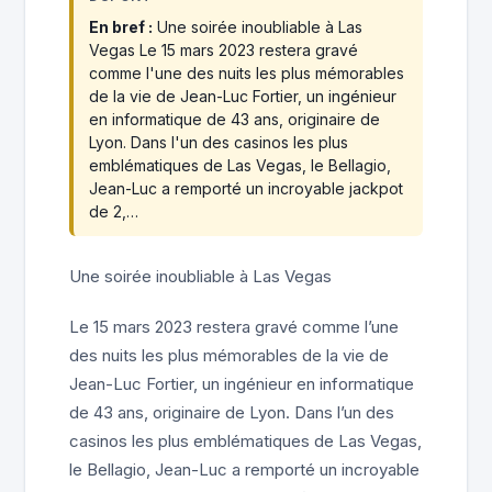
En bref :
Une soirée inoubliable à Las
Vegas Le 15 mars 2023 restera gravé
comme l'une des nuits les plus mémorables
de la vie de Jean-Luc Fortier, un ingénieur
en informatique de 43 ans, originaire de
Lyon. Dans l'un des casinos les plus
emblématiques de Las Vegas, le Bellagio,
Jean-Luc a remporté un incroyable jackpot
de 2,…
Une soirée inoubliable à Las Vegas
Le 15 mars 2023 restera gravé comme l’une
des nuits les plus mémorables de la vie de
Jean-Luc Fortier, un ingénieur en informatique
de 43 ans, originaire de Lyon. Dans l’un des
casinos les plus emblématiques de Las Vegas,
le Bellagio, Jean-Luc a remporté un incroyable