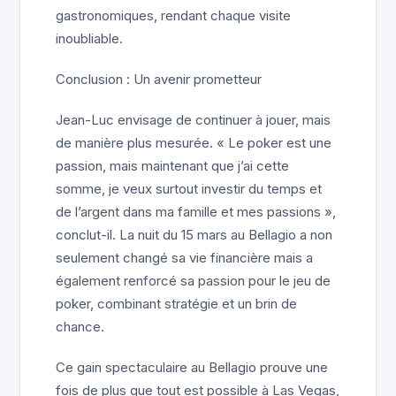
gastronomiques, rendant chaque visite
inoubliable.
Conclusion : Un avenir prometteur
Jean-Luc envisage de continuer à jouer, mais
de manière plus mesurée. « Le poker est une
passion, mais maintenant que j’ai cette
somme, je veux surtout investir du temps et
de l’argent dans ma famille et mes passions »,
conclut-il. La nuit du 15 mars au Bellagio a non
seulement changé sa vie financière mais a
également renforcé sa passion pour le jeu de
poker, combinant stratégie et un brin de
chance.
Ce gain spectaculaire au Bellagio prouve une
fois de plus que tout est possible à Las Vegas,