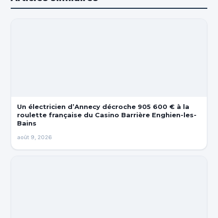
Un électricien d’Annecy décroche 905 600 € à la
roulette française du Casino Barrière Enghien-les-
Bains
août 9, 2026