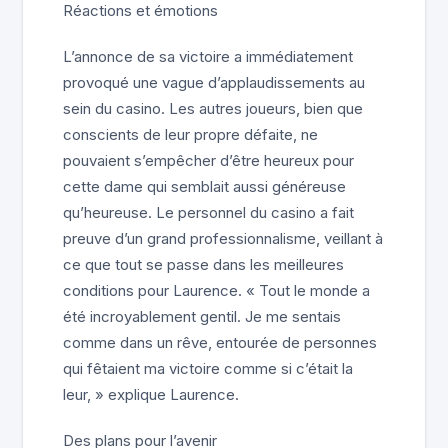
Réactions et émotions
L’annonce de sa victoire a immédiatement
provoqué une vague d’applaudissements au
sein du casino. Les autres joueurs, bien que
conscients de leur propre défaite, ne
pouvaient s’empêcher d’être heureux pour
cette dame qui semblait aussi généreuse
qu’heureuse. Le personnel du casino a fait
preuve d’un grand professionnalisme, veillant à
ce que tout se passe dans les meilleures
conditions pour Laurence. « Tout le monde a
été incroyablement gentil. Je me sentais
comme dans un rêve, entourée de personnes
qui fêtaient ma victoire comme si c’était la
leur, » explique Laurence.
Des plans pour l’avenir