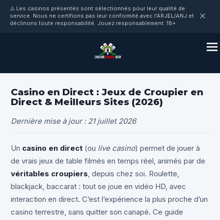
⚠️ Les casinos présentés sont sélectionnés pour leur qualité de
✕
service. Nous ne certifions pas leur conformité avec l'ARJEL/ANJ et
déclinons toute responsabilité. Jouez responsablement. 18+
Casino en Direct : Jeux de Croupier en
Direct & Meilleurs Sites (2026)
Dernière mise à jour :
21 juillet 2026
Un
casino en direct
(ou
live casino
) permet de jouer à
de vrais jeux de table filmés en temps réel, animés par de
véritables croupiers
, depuis chez soi. Roulette,
blackjack, baccarat : tout se joue en vidéo HD, avec
interaction en direct. C’est l’expérience la plus proche d’un
casino terrestre, sans quitter son canapé. Ce guide