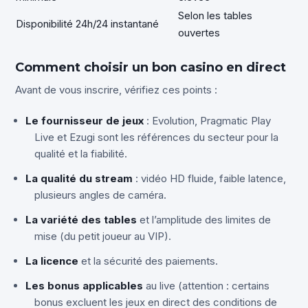
Selon les tables
Disponibilité
24h/24 instantané
ouvertes
Comment choisir un bon casino en direct
Avant de vous inscrire, vérifiez ces points :
Le fournisseur de jeux
: Evolution, Pragmatic Play
Live et Ezugi sont les références du secteur pour la
qualité et la fiabilité.
La qualité du stream
: vidéo HD fluide, faible latence,
plusieurs angles de caméra.
La variété des tables
et l’amplitude des limites de
mise (du petit joueur au VIP).
La licence
et la sécurité des paiements.
Les bonus applicables
au live (attention : certains
bonus excluent les jeux en direct des conditions de