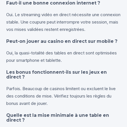
Faut-il une bonne connexion internet ?
Oui. Le streaming vidéo en direct nécessite une connexion
stable. Une coupure peut interrompre votre session, mais
vos mises validées restent enregistrées.
Peut-on jouer au casino en direct sur mobile ?
Oui, la quasi-totalité des tables en direct sont optimisées
pour smartphone et tablette.
Les bonus fonctionnent-ils sur les jeux en
direct ?
Parfois. Beaucoup de casinos limitent ou excluent le live
des conditions de mise. Vérifiez toujours les règles du
bonus avant de jouer.
Quelle est la mise minimale à une table en
direct ?