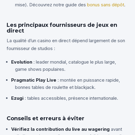
mise). Découvrez notre guide des
bonus sans dépôt
.
Les principaux fournisseurs de jeux en
direct
La qualité d’un casino en direct dépend largement de son
fournisseur de studios :
Evolution
: leader mondial, catalogue le plus large,
game shows populaires.
Pragmatic Play Live
: montée en puissance rapide,
bonnes tables de roulette et blackjack.
Ezugi
: tables accessibles, présence internationale.
Conseils et erreurs à éviter
Vérifiez la contribution du live au wagering
avant