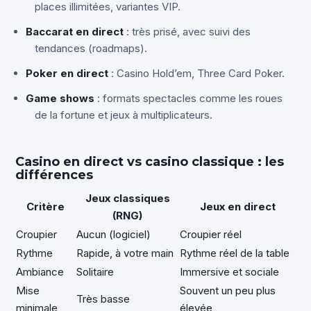
places illimitées, variantes VIP.
Baccarat en direct
: très prisé, avec suivi des
tendances (roadmaps).
Poker en direct
: Casino Hold’em, Three Card Poker.
Game shows
: formats spectacles comme les roues
de la fortune et jeux à multiplicateurs.
Casino en direct vs casino classique : les
différences
Jeux classiques
Critère
Jeux en direct
(RNG)
Croupier
Aucun (logiciel)
Croupier réel
Rythme
Rapide, à votre main
Rythme réel de la table
Ambiance
Solitaire
Immersive et sociale
Mise
Souvent un peu plus
Très basse
minimale
élevée