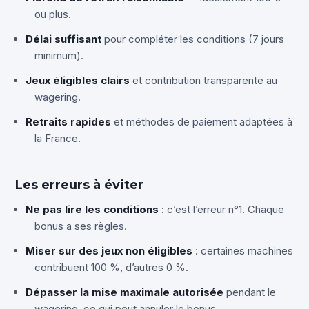
ou plus.
Délai suffisant
pour compléter les conditions (7 jours
minimum).
Jeux éligibles clairs
et contribution transparente au
wagering.
Retraits rapides
et méthodes de paiement adaptées à
la France.
Les erreurs à éviter
Ne pas lire les conditions
: c’est l’erreur n°1. Chaque
bonus a ses règles.
Miser sur des jeux non éligibles
: certaines machines
contribuent 100 %, d’autres 0 %.
Dépasser la mise maximale autorisée
pendant le
wagering, ce qui peut annuler le bonus.