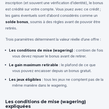
inscription (et souvent une vérification d’identité), le bonus
est crédité sur votre compte. Vous jouez avec ce crédit ;
les gains éventuels sont d’abord considérés comme un
solde bonus
, soumis à des règles avant de pouvoir être
retirés.
Trois paramètres déterminent la valeur réelle d’une offre :
Les conditions de mise (wagering)
: combien de fois
vous devez rejouer le bonus avant de retirer.
Le gain maximum retirable
: le plafond de ce que
vous pouvez encaisser depuis un bonus gratuit.
Les jeux éligibles
: tous les jeux ne comptent pas de la
même manière dans le wagering.
Les conditions de mise (wagering)
expliquées