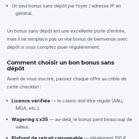
Un seul bonus sans dépôt par foyer / adresse IP en
général.
Un bonus sans dépôt est une excellente porte d’entrée,
mais il ne remplace pas un vrai bonus de bienvenue avec
dépôt si vous comptez jouer régulièrement.
Comment choisir un bon bonus sans
dépôt
Avant de vous inscrire, passez chaque offre au crible de
cette checklist :
Licence vérifiée
— le casino doit être régulé (ANJ,
MGA, etc.).
Wagering ≤ x35
— au-delà, le bonus perd beaucoup de
valeur.
Plafond de retrait raisonnable
— idéalement 100 €