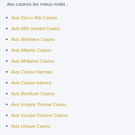
des casinos les mieux notés :
Avis Disco Win Casino
Avis 666 Gambit Casino
Avis Winthere Casino
Avis Atlantis Casino
Avis MrBaron Casino
Avis Casino Hermes
Avis Casino Intense
Avis BonRush Casino
Avis Empire Throne Casino
Avis Europe Fortune Casino
Avis Unique Casino