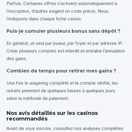
Parfois. Certaines offres s’activent automatiquement à
l’inscription, d’autres exigent un code précis. Nous
l’indiquons dans chaque fiche casino.
Puis-je cumuler plusieurs bonus sans dépôt ?
En général, un seul par joueur, par foyer et par adresse IP.
Créer plusieurs comptes est interdit et entraîne l’annulation
des gains.
Combien de temps pour retirer mes gains ?
Une fois le wagering complété et le compte vérifié, les
retraits prennent de quelques heures à quelques jours
selon la méthode de paiement.
Nos avis détaillés sur les casinos
recommandés
Avant de vous inscrire, consultez nos analyses complètes