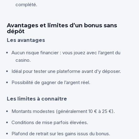
complété.
Avantages et limites d’un bonus sans
dépôt
Les avantages
Aucun risque financier : vous jouez avec l’argent du
casino.
Idéal pour tester une plateforme avant d’y déposer.
Possibilité de gagner de l’argent réel.
Les limites à connaître
Montants modestes (généralement 10 € à 25 €).
Conditions de mise parfois élevées.
Plafond de retrait sur les gains issus du bonus.