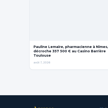
Pauline Lemaire, pharmacienne à Nîmes
décroche 357 500 € au Casino Barrière
Toulouse
août 7, 2026