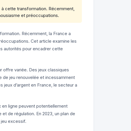
as à cette transformation. Récemment,
nthousiasme et préoccupations.
nsformation. Récemment, la France a
réoccupations. Cet article examine les
s autorités pour encadrer cette
r offre variée. Des jeux classiques
ce de jeu renouvelée et incessamment
es jeux d’argent en France, le secteur a
ux en ligne peuvent potentiellement
et de régulation. En 2023, un plan de
 jeu excessif.