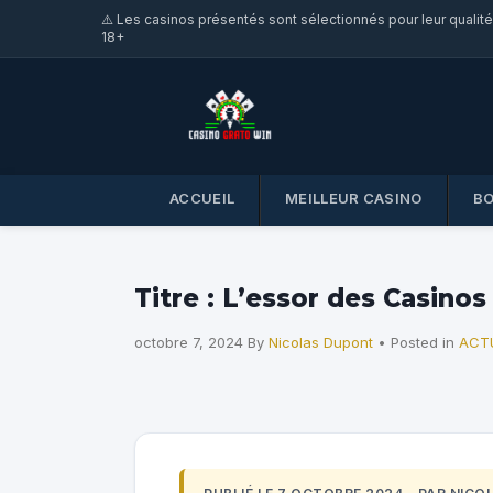
⚠️ Les casinos présentés sont sélectionnés pour leur qualit
18+
ACCUEIL
MEILLEUR CASINO
BO
Titre : L’essor des Casinos
octobre 7, 2024
By
Nicolas Dupont
• Posted in
ACT