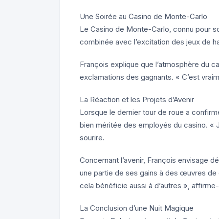
Une Soirée au Casino de Monte-Carlo
Le Casino de Monte-Carlo, connu pour son
combinée avec l’excitation des jeux de ha
François explique que l’atmosphère du ca
exclamations des gagnants. « C’est vraime
La Réaction et les Projets d’Avenir
Lorsque le dernier tour de roue a confirm
bien méritée des employés du casino. « Je
sourire.
Concernant l’avenir, François envisage déj
une partie de ses gains à des œuvres de c
cela bénéficie aussi à d’autres », affirme-t-
La Conclusion d’une Nuit Magique