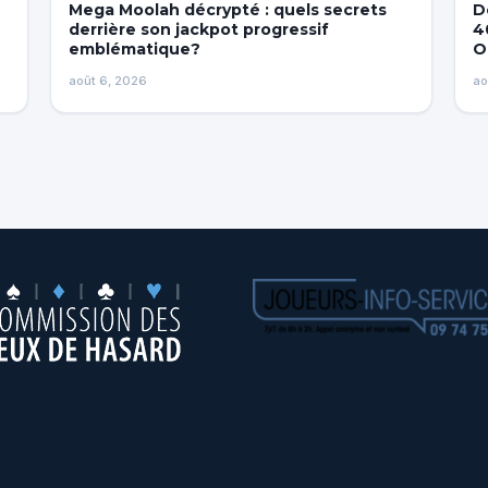
Mega Moolah décrypté : quels secrets
D
derrière son jackpot progressif
4
emblématique?
O
août 6, 2026
ao