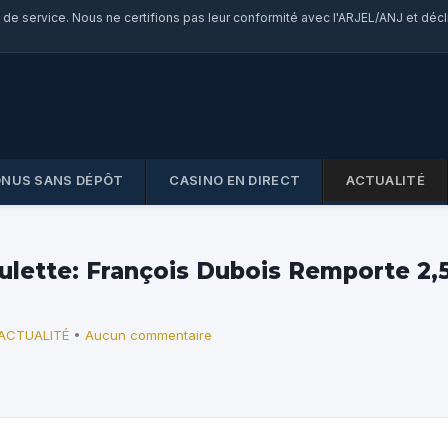
é de service. Nous ne certifions pas leur conformité avec l'ARJEL/ANJ et dé
NUS SANS DÉPÔT
CASINO EN DIRECT
ACTUALITÉ
lette: François Dubois Remporte 2,5
ACTUALITÉ
•
Aucun commentaire