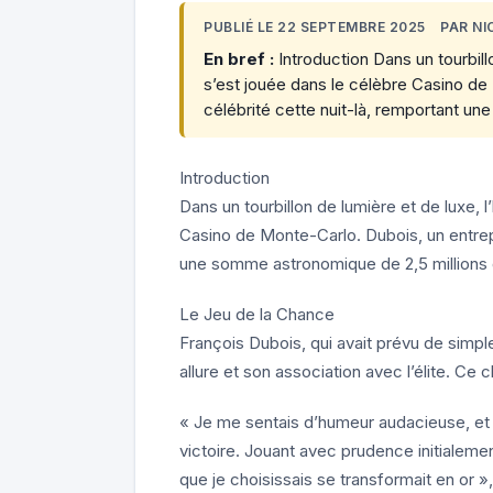
PUBLIÉ LE
22 SEPTEMBRE 2025
PAR
NI
En bref :
Introduction Dans un tourbill
s’est jouée dans le célèbre Casino de 
célébrité cette nuit-là, remportant un
Introduction
Dans un tourbillon de lumière et de luxe, 
Casino de Monte-Carlo. Dubois, un entrepr
une somme astronomique de 2,5 millions d’
Le Jeu de la Chance
François Dubois, qui avait prévu de simple
allure et son association avec l’élite. Ce 
« Je me sentais d’humeur audacieuse, et j
victoire. Jouant avec prudence initialem
que je choisissais se transformait en or », a