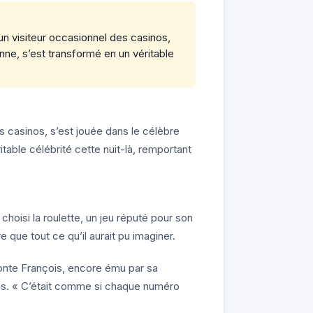
 un visiteur occasionnel des casinos,
nne, s’est transformé en un véritable
es casinos, s’est jouée dans le célèbre
table célébrité cette nuit-là, remportant
choisi la roulette, un jeu réputé pour son
e que tout ce qu’il aurait pu imaginer.
conte François, encore ému par sa
ses. « C’était comme si chaque numéro