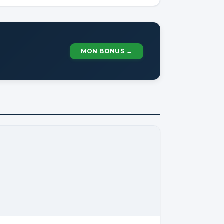
MON BONUS →